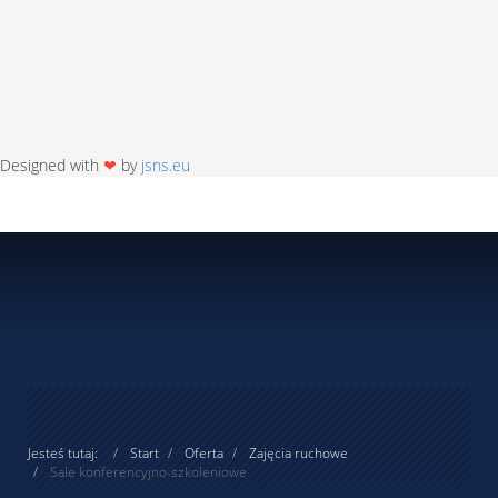
Designed with
❤
by
jsns.eu
Jesteś tutaj:
Start
Oferta
Zajęcia ruchowe
Sale konferencyjno-szkoleniowe