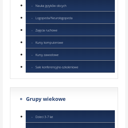
Nauka języków obcych
Logopeda/Neurologopeda
Zajęcia ruchowe
Kursy komputerowe
Kursy zawodowe
Sale konferencyjno-szkoleniowe
Grupy wiekowe
Dzieci 3-7 lat