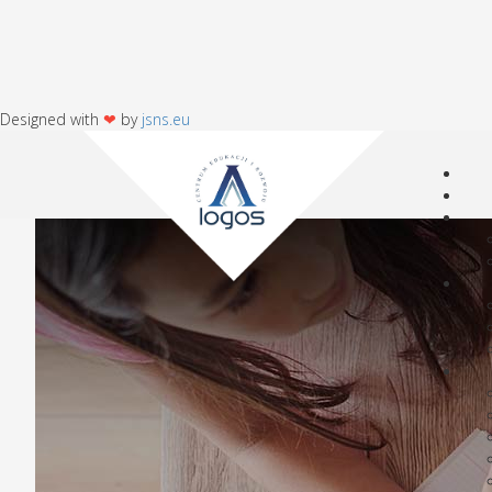
Designed with
❤
by
jsns.eu