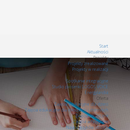
Start
Aktualności
Projekty
Projekty zrealizowane
Projekty w realizacji
Imprezy cykliczne
Spotkanie integracyjne
Studio piosenki LOGOS VOICE
Energylandia
Oferta
Zajęcia edukacyjne dla dzieci
Zajęcia edukacyjne dla młodzieży i dorosłych
Zajęcia muzyczne
Zajęcia artystyczne
Nauka języków obcych