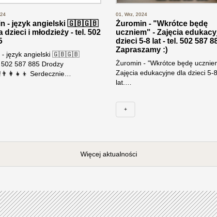
024
01, Wrz, 2024
 - język angielski 🇬🇧🇬🇧
Żuromin - "Wkrótce będę
a dzieci i młodzieży - tel. 502
uczniem" - Zajęcia edukacy
5
dzieci 5-8 lat - tel. 502 587 8
Zapraszamy :)
- język angielski 🇬🇧🇬🇧
Żuromin - "Wkrótce będę ucznie
. 502 587 885 Drodzy
Zajęcia edukacyjne dla dzieci 5-
👨‍👩‍👧‍👦 Serdecznie…
lat.…
+
Więcej aktualności