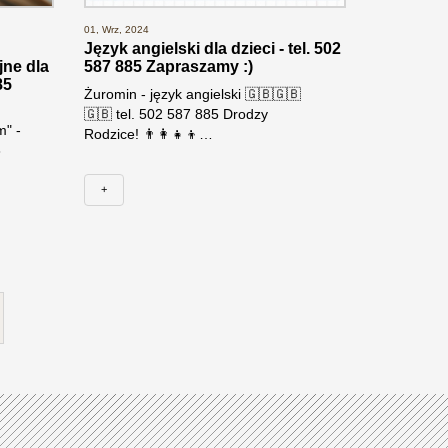
01, Wrz, 2024
Język angielski dla dzieci - tel. 502
jne dla
587 885 Zapraszamy :)
85
Żuromin - język angielski 🇬🇧🇬🇧
🇬🇧 tel. 502 587 885 Drodzy
m" -
Rodzice! 👨‍👩‍👧‍👦…
8
+