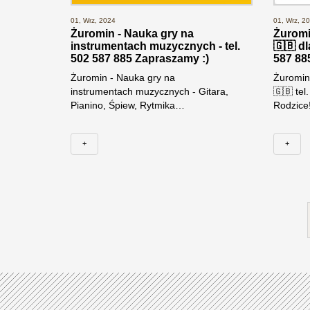
01, Wrz, 2024
01, Wrz, 2
Żuromin - Nauka gry na
Żuromin
instrumentach muzycznych - tel.
🇬🇧 dl
502 587 885 Zapraszamy :)
587 88
Żuromin - Nauka gry na
Żuromin 
instrumentach muzycznych - Gitara,
🇬🇧 tel
Pianino, Śpiew, Rytmika…
Rodzice!
+
+