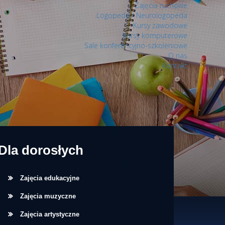
Zajęcia ruchowe
Logopeda / Neurologopeda
Kursy zawodowe
Kursy komputerowe
Sale konferencyjno-szkoleniowe
O nas
Kontakt
Dla dorosłych
Zajęcia edukacyjne
Zajęcia muzyczne
Zajęcia artystyczne