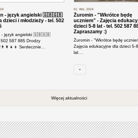
024
01, Wrz, 2024
 - język angielski 🇬🇧🇬🇧
Żuromin - "Wkrótce będę
a dzieci i młodzieży - tel. 502
uczniem" - Zajęcia edukacy
5
dzieci 5-8 lat - tel. 502 587 8
Zapraszamy :)
- język angielski 🇬🇧🇬🇧
Żuromin - "Wkrótce będę ucznie
. 502 587 885 Drodzy
Zajęcia edukacyjne dla dzieci 5-
👨‍👩‍👧‍👦 Serdecznie…
lat.…
+
Więcej aktualności