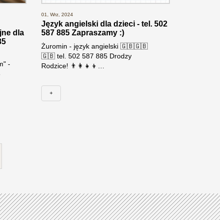
01, Wrz, 2024
Język angielski dla dzieci - tel. 502
jne dla
587 885 Zapraszamy :)
85
Żuromin - język angielski 🇬🇧🇬🇧
🇬🇧 tel. 502 587 885 Drodzy
m" -
Rodzice! 👨‍👩‍👧‍👦…
8
+