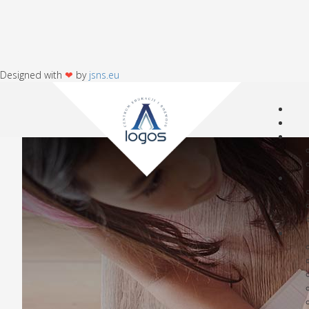
Designed with
❤
by
jsns.eu