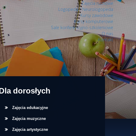
Zajęcia ruchowe
Logopeda / Neurologopeda
Kursy zawodowe
Kursy komputerowe
Sale konferencyjno-szkoleniowe
O nas
Kontakt
Dla dorosłych
Zajęcia edukacyjne
Zajęcia muzyczne
Zajęcia artystyczne