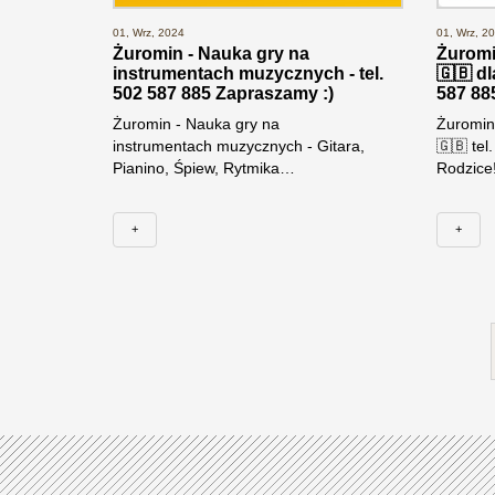
01, Wrz, 2024
01, Wrz, 2
Żuromin - Nauka gry na
Żuromin
instrumentach muzycznych - tel.
🇬🇧 dl
502 587 885 Zapraszamy :)
587 88
Żuromin - Nauka gry na
Żuromin 
instrumentach muzycznych - Gitara,
🇬🇧 tel
Pianino, Śpiew, Rytmika…
Rodzice!
+
+