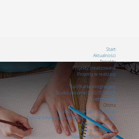
Start
Aktualności
Projekty
Projekty zrealizowane
Projekty w realizacji
Imprezy cykliczne
Spotkanie integracyjne
Studio piosenki LOGOS VOICE
Energylandia
Oferta
Zajęcia edukacyjne dla dzieci
Zajęcia edukacyjne dla młodzieży i dorosłych
Zajęcia muzyczne
Zajęcia artystyczne
Nauka języków obcych